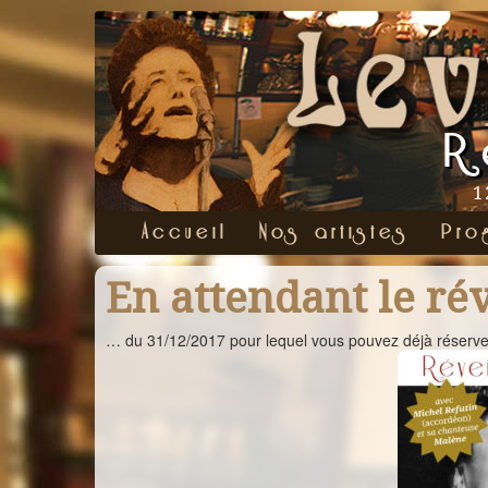
R
1
Accueil
Nos artistes
Pro
En attendant le ré
… du 31/12/2017 pour lequel vous pouvez déjà réserve