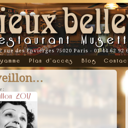
estaurant Muset
2 rue des Envierges 75020 Paris - 01 44 62 92 
gramme
Plan d’accès
Blog
Contac
veillon…
r :