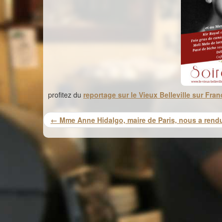
profitez du
reportage sur le Vieux Belleville sur Fran
← Mme Anne Hidalgo, maire de Paris, nous a rendu 