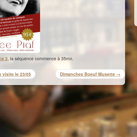
ce 2
, la séquence commence à 35mn.
visite le 23/05
Dimanches Boeuf Musette →